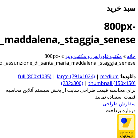
Antonio_del_pollaiolo,_assu