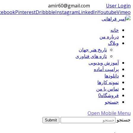
amir60@gmail.com
User Login
cebook
Pinterest
Dribbble
Instagram
LinkedIn
Youtube
Vimeo
خانه
درباره من
وبلاگ
تاریخ هنر جهان
تازه های فناوری
آموزش ویدیویی
پرامپت آماده
دانلودها
نمونه کارها
تماس با من
فروشگاه
0
جستجو
Open Mobile Menu
جستجو
Submit