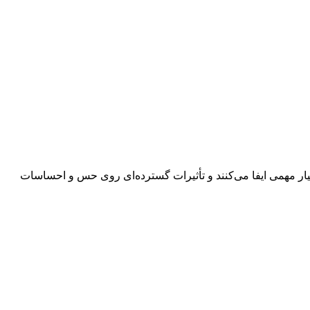
حی گرافیک نقش بسیار مهمی ایفا می‌کنند و تأثیرات گسترده‌ای روی حس و احساسات