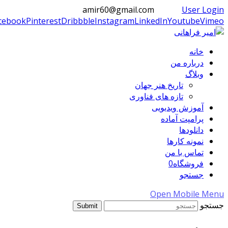
amir60@gmail.com
User Login
cebook
Pinterest
Dribbble
Instagram
LinkedIn
Youtube
Vimeo
خانه
درباره من
وبلاگ
تاریخ هنر جهان
تازه های فناوری
آموزش ویدیویی
پرامپت آماده
دانلودها
نمونه کارها
تماس با من
فروشگاه
0
جستجو
Open Mobile Menu
جستجو
Submit