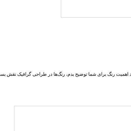
202 یا رنگ سال 1403 لازمه کمی در مورد اهمیت رنگ برای شما توضیح بدم، رنگ‌ها در طرا