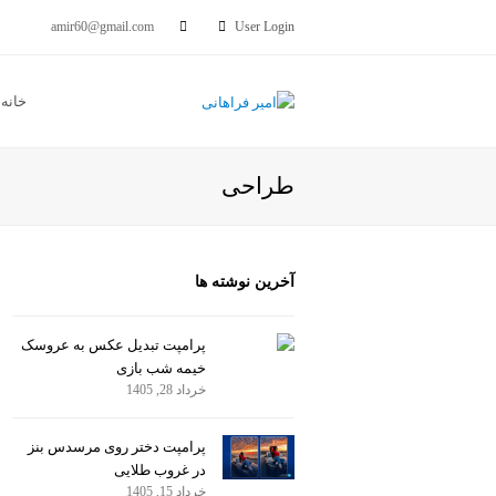
amir60@gmail.com
User Login
خانه
طراحی
آخرین نوشته ها
پرامپت تبدیل عکس به عروسک
خیمه شب بازی
خرداد 28, 1405
پرامپت دختر روی مرسدس بنز
در غروب طلایی
خرداد 15, 1405