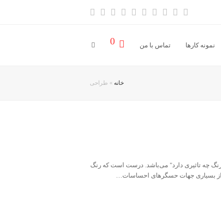
آدرس
خبر
Vimeo
Youtube
LinkedIn
Instagram
Dribbble
Pinterest
Facebook
Twitter
ایمیل
خوان
0
نمونه کارها
تماس با من
خانه
»
طراحی
رنگ چه تاثیری دارد" می‌باشد. درست است که رنگ
اند از بسیاری جهات حسگرهای احساسات…