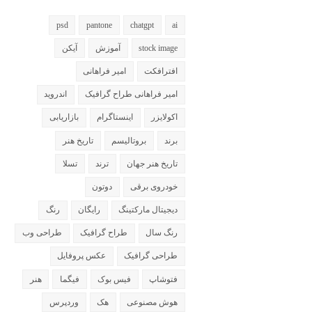
psd
pantone
chatgpt
ai
stock image
آموزش
آیکن
افترافکت
امیر فراهانی
امیر فراهانی طراح گرافیک
اندروید
اکولایزر
اینستاگرام
بازاریابی
برند
بروتالیسم
تاریخ هنر
تاریخ هنر جهان
ترند
تسلا
خودروی برقی
دوتون
دیجیتال مارکتینگ
رایگان
رنگ
رنگ سال
طراح گرافیک
طراحی وب
طراحی گرافیک
عکس پروفایل
فتوشاپ
فیس بوک
فیگما
هنر
هوش مصنوعی
هک
وردپرس