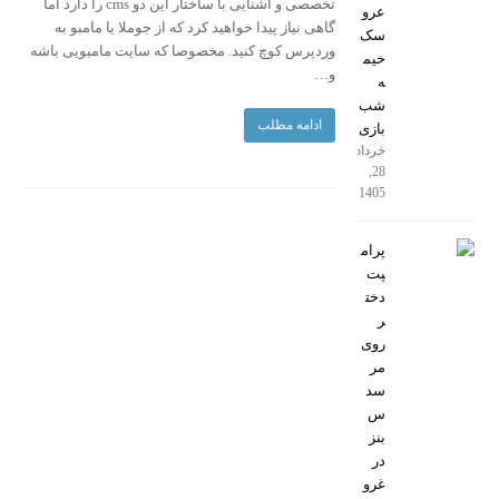
تخصصی و آشنایی با ساختار این دو cms را دارد اما
عرو
گاهی نیاز پیدا خواهید کرد که از جوملا یا مامبو به
سک
وردپرس کوچ کنید. مخصوصا که سایت مامبویی باشه
خیم
و…
ه
شب
ادامه مطلب
بازی
خرداد
28,
1405
پرام
پت
دخت
ر
روی
مر
سد
س
بنز
در
غرو