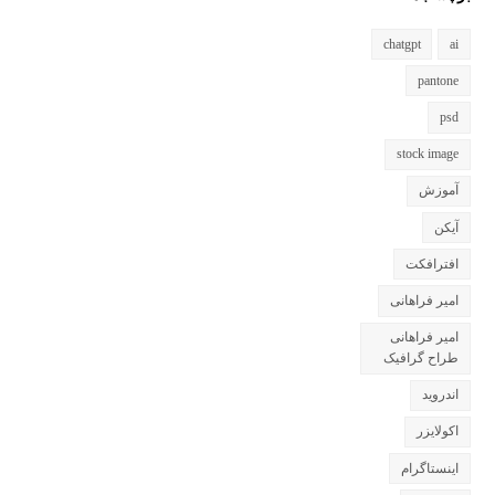
chatgpt
ai
pantone
psd
stock image
آموزش
آیکن
افترافکت
امیر فراهانی
امیر فراهانی
طراح گرافیک
اندروید
اکولایزر
اینستاگرام