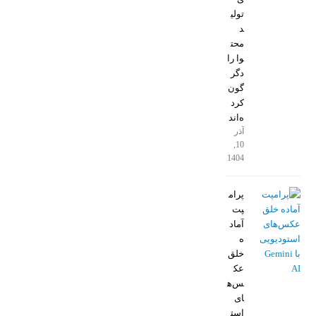
تولی
د
محت
وا را
دگر
گون
کرد
ه‌اند
آذر
10,
1404
پرام
پت
آماد
ه
خلق
عک
س‌ه
ای
است