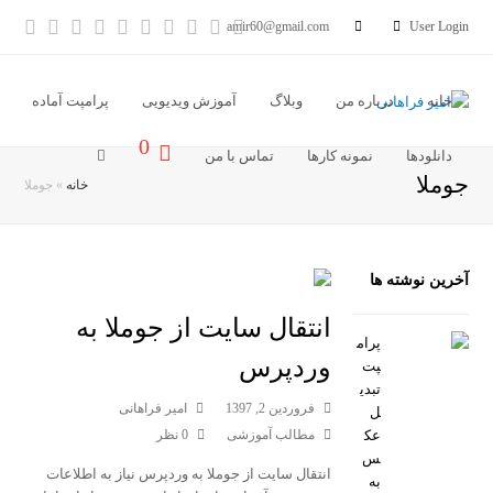
آدرس
خبر
Vimeo
Youtube
LinkedIn
Instagram
Dribbble
Pinterest
cebook
tter
amir60@gmail.com
User Login
ایمیل
خوان
خانه
درباره من
وبلاگ
آموزش ویدیویی
پرامپت آماده
0
دانلودها
نمونه کارها
تماس با من
جوملا
خانه
»
جوملا
آخرین نوشته ها
انتقال سایت از جوملا به
پرام
وردپرس
پت
تبدی
فروردین 2, 1397
امیر فراهانی
ل
عک
مطالب آموزشی
0 نظر
س
انتقال سایت از جوملا به وردپرس نیاز به اطلاعات
به