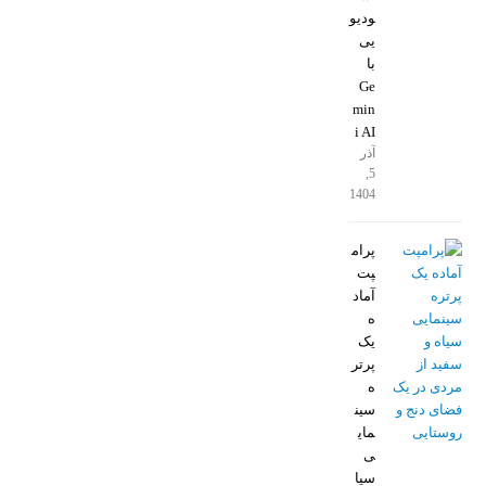
ودیو
یی
با
Ge
min
i AI
آذر
5,
1404
پرام
پت
آماد
ه
یک
پرتر
ه
سین
مای
ی
سیا