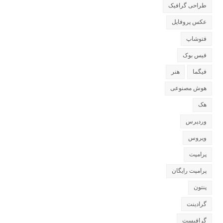
طراحی گرافیک
عکس پروفایل
فتوشاپ
فیس بوک
فیگما
هنر
هوش مصنوعی
هک
وردپرس
ویروس
پرامپت
پرامپت رایگان
پنتون
گرادینت
گرافیست