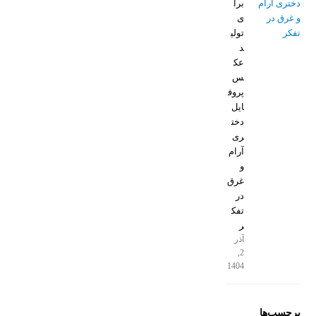
برا
ی
تولی
د
عک
س
پروف
ایل
دخت
ری
آرام
و
غرق
در
تفک
ر
آذر
2,
1404
برچسب‌ها