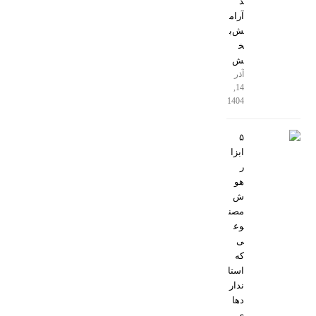
د
آرام
ش‌ب
خ
ش
آذر
14,
1404
۵
ابزا
ر
هو
ش
مصن
وع
ی
که
استا
ندار
دها
ی