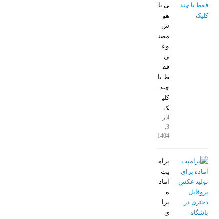
ی با
هو
ش
مصن
وع
ی
فق
ط با
چند
کلی
ک
آذر
3,
1404
پرام
پت
آماد
ه
برا
ی