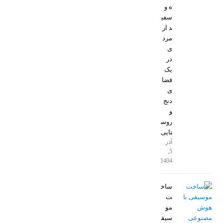
ه و
سفی
د از
مرد
ی
در
یک
فضا
ی
دنج
و
روس
تایی
آذر
5,
1404
ساخ
ت
مو
سیق