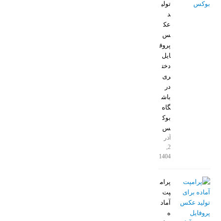
تولی
د
عک
س
پروف
ایل
دخت
ری
در
باش
گاه
بوک
س
آذر
2,
1404
پرام
پت
آماد
ه