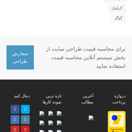
گرافیک
گوگل
برای محاسبه قیمت طراحی سایت از
سفارش
بخش سیستم آنلاین محاسبه قیمت
طراحی
استفاده نمایید
دروازه
آخرین
تازه ترین
دنبال کنید
پرداخت
مطالب
نمونه کارها
Facebook
Twitter
پ
LinkedIn
Instagram
ر
Youtube
Pinterest
ا