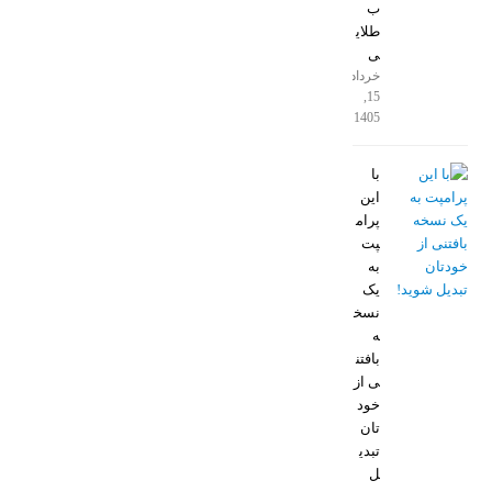
ب
طلای
ی
خرداد
15,
1405
با
این
پرام
پت
به
یک
نسخ
ه
بافتن
ی از
خود
تان
تبدی
ل