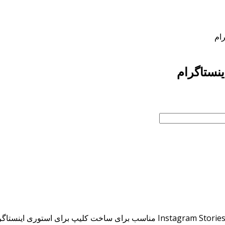
رام
ینستاگرام