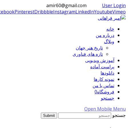
amir60@gmail.com
User Login
cebook
Pinterest
Dribbble
Instagram
LinkedIn
Youtube
Vimeo
خانه
درباره من
وبلاگ
تاریخ هنر جهان
تازه های فناوری
آموزش ویدیویی
پرامپت آماده
دانلودها
نمونه کارها
تماس با من
فروشگاه
0
جستجو
Open Mobile Menu
جستجو
Submit