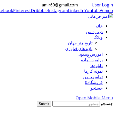
amir60@gmail.com
User Login
cebook
Pinterest
Dribbble
Instagram
LinkedIn
Youtube
Vimeo
خانه
درباره من
وبلاگ
تاریخ هنر جهان
تازه های فناوری
آموزش ویدیویی
پرامپت آماده
دانلودها
نمونه کارها
تماس با من
فروشگاه
0
جستجو
Open Mobile Menu
جستجو
Submit