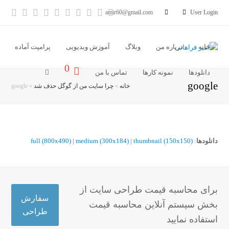
آدرس
خبر
Vimeo
Youtube
LinkedIn
Instagram
Dribbble
Pinterest
cebook
tter
amir60@gmail.com
User Login
ایمیل
خوان
خانه
درباره من
وبلاگ
آموزش ویدیویی
پرامپت آماده
0
دانلودها
نمونه کارها
تماس با من
google
خانه
»
چرا سایت من از گوگل حذف شد
»
google
دانلودها
:
thumbnail (150x150)
|
medium (300x184)
|
full (800x490)
برای محاسبه قیمت طراحی سایت از
سفارش
بخش سیستم آنلاین محاسبه قیمت
طراحی
استفاده نمایید