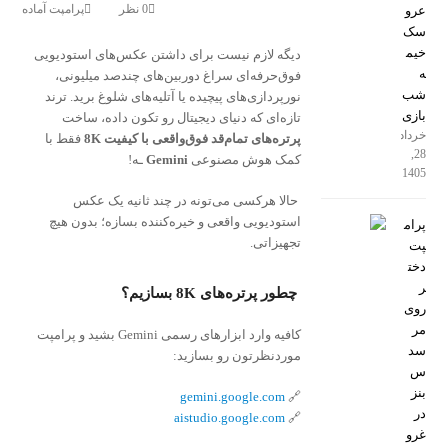
0 نظر
پرامپت آماده
عرو
سک
خیم
دیگه لازم نیست برای داشتن عکس‌های استودیویی
ه
فوق‌حرفه‌ای سراغ دوربین‌های چندصد میلیونی،
شب
نورپردازی‌های پیچیده یا آتلیه‌های شلوغ برید. ترند
بازی
تازه‌ای که دنیای دیجیتال رو تکون داده، ساخت
خرداد
پرتره‌های تمام‌قد فوق‌واقعی با کیفیت 8K
فقط با
28,
کمک هوش مصنوعی
Gemini
ـه!
1405
حالا هرکسی می‌تونه در چند ثانیه یک عکس
استودیویی واقعی و خیره‌کننده بسازه؛ بدون هیچ
پرام
تجهیزاتی.
پت
دخت
ر
چطور پرتره‌های 8K بسازیم؟
روی
مر
کافیه وارد ابزارهای رسمی Gemini بشید و پرامپت
سد
موردنظرتون رو بسازید:
س
بنز
gemini.google.com
🔗
در
aistudio.google.com
🔗
غرو