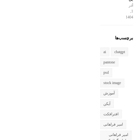
آذر
1,
1404
برچسب‌ها
ai
chatgpt
pantone
psd
stock image
آموزش
آیکن
افترافکت
امیر فراهانی
امیر فراهانی