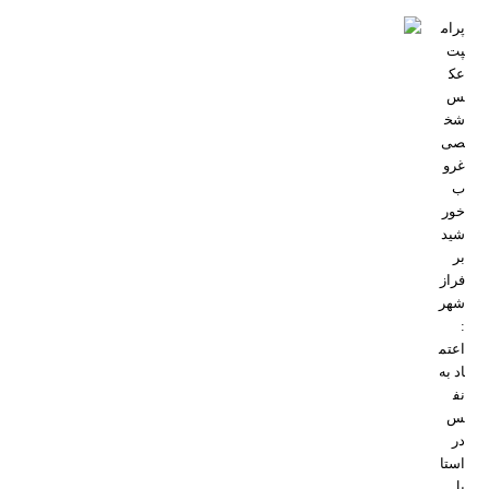
پرام
پت
عک
س
شخ
صی
غرو
ب
خور
شید
بر
فراز
شهر
:
اعتم
اد به
نف
س
در
استا
یل