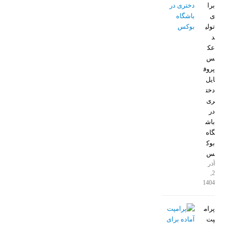
برا
ی
تولی
د
عک
س
پروف
ایل
دخت
ری
در
باش
گاه
بوک
س
آذر
2,
1404
پرام
پت