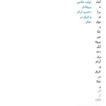
آماد
ه
برا
ی
تولی
د
عک
س
پروف
ایل
دخت
ری
آرام
و
غرق
در
تفک
ر
آذر
2,
1404