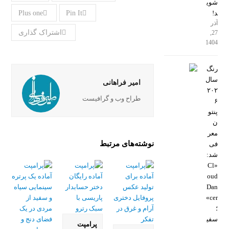
شوی
Plus one
Pin It
د!
آذر
اشتراک گذاری
27,
1404
رنگ
سال
امیر فراهانی
۲۰۲
طراح وب و گرافیست
۶
پنتو
ن
معر
نوشته‌های مرتبط
فی
شد:
«Cl
oud
Dan
cer»
؛
سفی
پرامپت