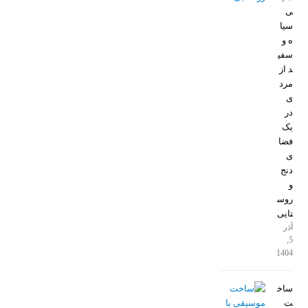
ی
سیا
ه و
سفی
د از
مرد
ی
در
یک
فضا
ی
دنج
و
روس
تایی
آذر
5,
1404
ساخ
ت