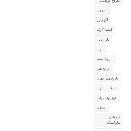
طراح گرافیک
اندروید
اکولایزر
اینستاگرام
بازاریابی
برند
بروتالیسم
تاریخ هنر
تاریخ هنر جهان
تسلا
ترند
خودروی برقی
دوتون
دیجیتال
مارکتینگ