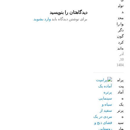
تولی
د
دیدگاهتان را بنویسید
محت
برای نوشتن دیدگاه باید
وارد بشوید
.
وا را
دگر
گون
کرد
ه‌اند
آذر
10,
1404
پرام
پت
آماد
ه
یک
پرتر
ه
سین
مای