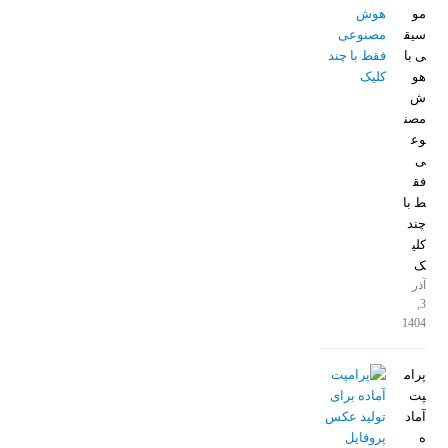
مو
سیق
ی با
هو
ش
مصن
وع
ی
فق
ط با
چند
کلی
ک
آذر
3,
1404
پرام
پت
آماد
ه