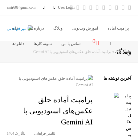
آدرس
خبر
Vimeo
Youtube
LinkedIn
Instagram
Dribbble
Pinterest
Facebook
Twitter
amir60@gmail.com
User Login
ایمیل
خوان
پرامپت آماده
آموزش ویدیویی
وبلاگ
درباره من
خانه
0
تماس با من
نمونه کارها
دانلودها
وبلاگ
خانه
»
بلاگ
»
پرامپت آماده خلق عکس‌های استودیویی با Gemini AI
آخرین نوشته ها
پرام
پرامپت آماده خلق
پت
تبدی
عکس‌های استودیویی با
ل
Gemini AI
عک
س
امیر فراهانی
آذر 5, 1404
به