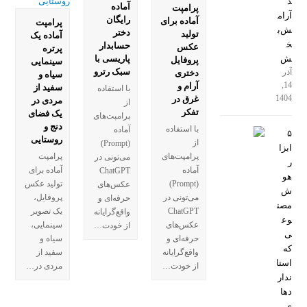
د
آماده
پرامپت
آرام
رایگان
آماده برای
پرامپت
ش‌ب
دختر
تولید
آماده یک
خ
حسابدار
عکس
پرتره
ش
پاریسی با
پروفایل
سینمایی
سبک رترو
آذر
دختری
سیاه و
14,
آرام و
سفید از
با استفاده
1404
غرق در
مردی در
از
تفکر
یک فضای
پرامپت‌های
دنج و
با استفاده
آماده
۵
روستایی
از
(Prompt)
ابزا
پرامپت‌های
پرامپت
می‌تونی در
ر
آماده
آماده برای
ChatGPT
هو
(Prompt)
تولید عکس
عکس‌های
ش
می‌تونی در
پروفایل،
حرفه‌ای و
مصن
ChatGPT
یک تصویر
واقع‌گرایانه
وع
عکس‌های
سینمایی،
از خودت…
ی
حرفه‌ای و
سیاه و
که
واقع‌گرایانه
سفید از
استا
از خودت…
مردی در…
ندار
دها
ی