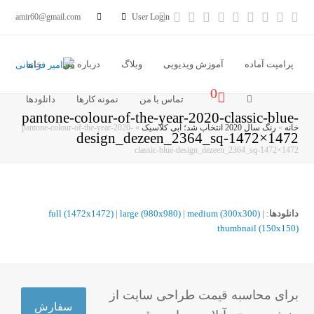
آدرس
خبر
Vimeo
Youtube
LinkedIn
Instagram
Dribbble
Pinterest
Facebook
Twitter
amir60@gmail.com
User Login
ایمیل
خوان
پرامپت آماده
آموزش ویدیویی
وبلاگ
درباره من
خانه
0
تماس با من
نمونه کارها
دانلودها
pantone-colour-of-the-year-2020-classic-blue-
خانه
»
رنگ سال 2020 انتخاب شد؛ آبی کلاسیک
»
pantone-colour-of-the-year-2020-
design_dezeen_2364_sq-1472×1472
classic-blue-design_dezeen_2364_sq-1472×1472
دانلودها
:
|
medium (300x300)
|
large (980x980)
|
full (1472x1472)
thumbnail (150x150)
برای محاسبه قیمت طراحی سایت از
سفارش