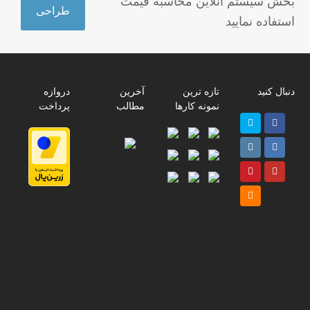
بخش سیستم آنلاین محاسبه قیمت
طراحی
استفاده نمایید
دنبال کنید
تازه ترین
آخرین
دروازه
نمونه کارها
مطالب
پرداخت
Twitter
Facebook
پ
Instagram
LinkedIn
ر
Pinterest
Youtube
ا
م
RSS
پ
ت
ت
ب
د
ی
ل
ع