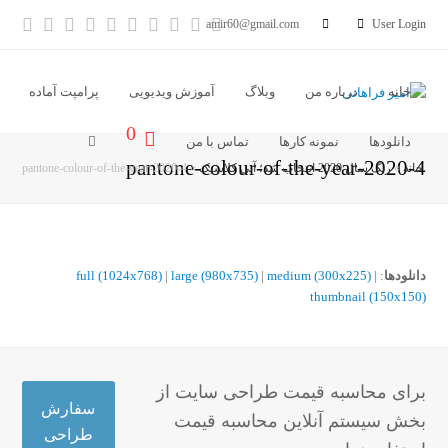
آدرس
خبر
Vimeo
Youtube
LinkedIn
Instagram
Dribbble
Pinterest
cebook
tter
amir60@gmail.com
User Login
ایمیل
خوان
خانه
درباره من
وبلاگ
آموزش ویدیویی
پرامپت آماده
0
دانلودها
نمونه کارها
تماس با من
pantone-colour-of-the-year-2020-4
خانه
»
رنگ سال 2020 انتخاب شد؛ آبی کلاسیک
»
pantone-colour-of-the-year-2020-4
دانلودها
:
|
medium (300x225)
|
large (980x735)
|
full (1024x768)
thumbnail (150x150)
برای محاسبه قیمت طراحی سایت از
سفارش
بخش سیستم آنلاین محاسبه قیمت
طراحی