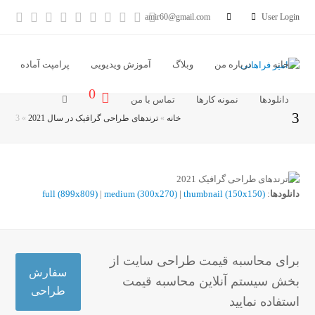
آدرس
خبر
Vimeo
Youtube
LinkedIn
Instagram
Dribbble
Pinterest
cebook
tter
amir60@gmail.com
User Login
ایمیل
خوان
خانه
درباره من
وبلاگ
آموزش ویدیویی
پرامپت آماده
0
دانلودها
نمونه کارها
تماس با من
3
خانه
»
ترندهای طراحی گرافیک در سال 2021
»
3
دانلودها
:
thumbnail (150x150)
|
medium (300x270)
|
full (899x809)
برای محاسبه قیمت طراحی سایت از
سفارش
بخش سیستم آنلاین محاسبه قیمت
طراحی
استفاده نمایید