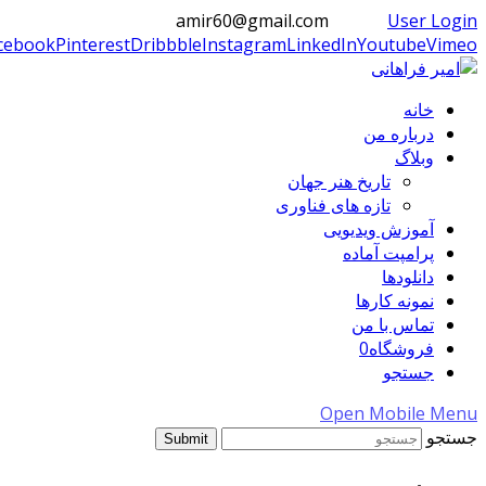
amir60@gmail.com
User Login
cebook
Pinterest
Dribbble
Instagram
LinkedIn
Youtube
Vimeo
خانه
درباره من
وبلاگ
تاریخ هنر جهان
تازه های فناوری
آموزش ویدیویی
پرامپت آماده
دانلودها
نمونه کارها
تماس با من
فروشگاه
0
جستجو
Open Mobile Menu
جستجو
Submit