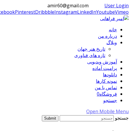
amir60@gmail.com
User Login
cebook
Pinterest
Dribbble
Instagram
LinkedIn
Youtube
Vimeo
خانه
درباره من
وبلاگ
تاریخ هنر جهان
تازه های فناوری
آموزش ویدیویی
پرامپت آماده
دانلودها
نمونه کارها
تماس با من
فروشگاه
0
جستجو
Open Mobile Menu
جستجو
Submit