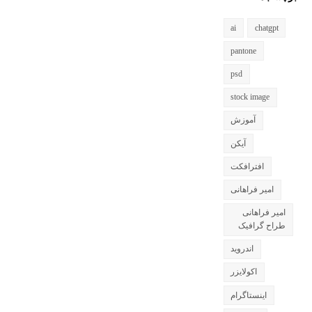
ai
chatgpt
pantone
psd
stock image
آموزش
آیکن
افترافکت
امیر فراهانی
امیر فراهانی
طراح گرافیک
اندروید
اکولایزر
اینستاگرام