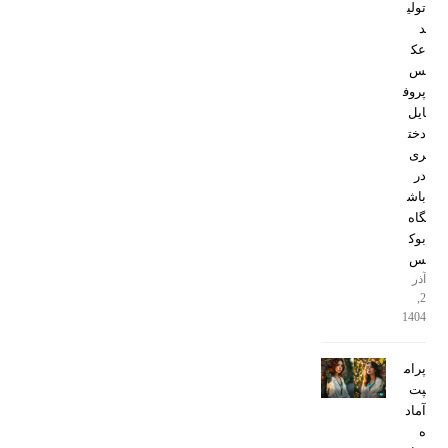
تولی
د
عک
س
پروف
ایل
دخت
ری
در
باش
گاه
بوک
س
آذر
2,
1404
پرام
پت
آماد
ه