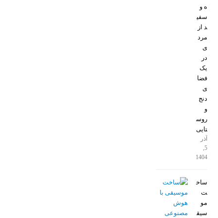
ه و
سفی
د از
مرد
ی
در
یک
فضا
ی
دنج
و
روس
تایی
آذر
5,
1404
ساخ
ت
مو
سیق