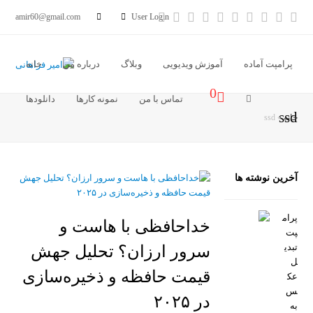
آدرس
خبر
Vimeo
Youtube
LinkedIn
Instagram
Dribbble
Pinterest
Facebook
Twitter
amir60@gmail.com
User Login
ایمیل
خوان
پرامپت آماده
آموزش ویدیویی
وبلاگ
درباره من
خانه
0
تماس با من
نمونه کارها
دانلودها
ssd
خانه
»
ssd
آخرین نوشته ها
پرام
خداحافظی با هاست و
پت
تبدی
سرور ارزان؟ تحلیل جهش
ل
قیمت حافظه و ذخیره‌سازی
عک
س
در ۲۰۲۵
به