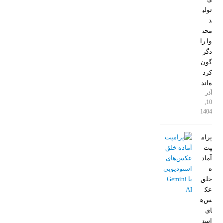
تولی
د
محت
وا را
دگر
گون
کرد
ه‌اند
آذر
10,
1404
پرام
پت
آماد
ه
خلق
عک
س‌ه
ای
است