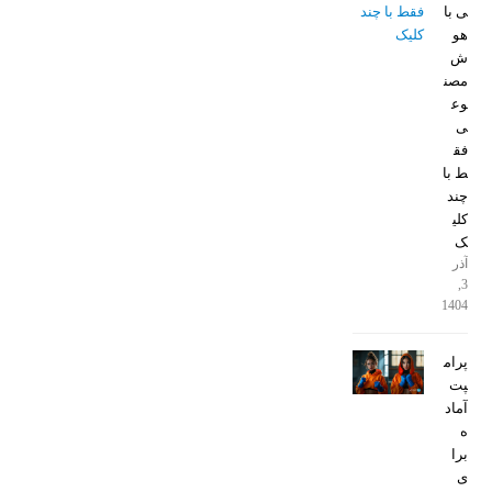
ی با
هو
ش
مصن
وع
ی
فق
ط با
چند
کلی
ک
آذر
3,
1404
پرام
پت
آماد
ه
برا
ی