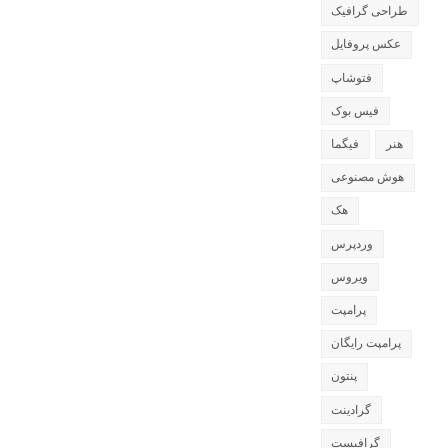
طراحی گرافیک
عکس پروفایل
فتوشاپ
فیس بوک
هنر
فیگما
هوش مصنوعی
هک
وردپرس
ویروس
پرامپت
پرامپت رایگان
پنتون
گرادینت
گرافیست