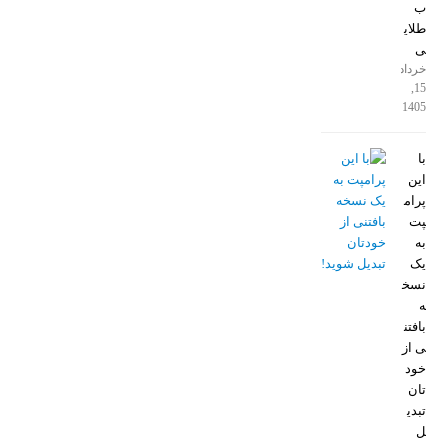
ب
طلای
ی
خرداد
15,
1405
با
این
پرام
پت
به
یک
نسخ
ه
بافتن
ی از
خود
تان
تبدی
ل