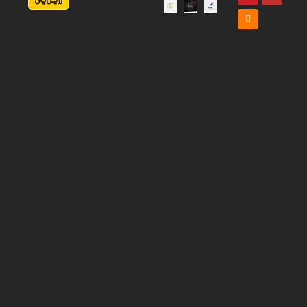
م
RSS
پ
ت
ت
ب
د
ی
ل
ع
ک
س
ب
ه
ع
ر
و
س
ک
خ
ی
م