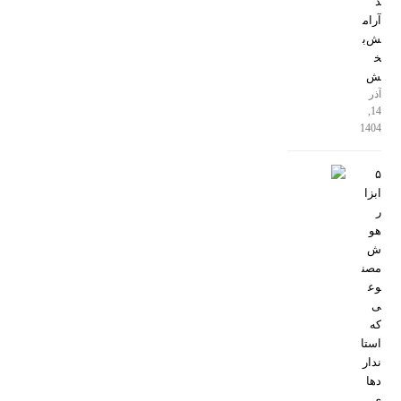
د
آرام
ش‌ب
خ
ش
آذر
14,
1404
۵
ابزا
ر
هو
ش
مصن
وع
ی
که
استا
ندار
دها
ی