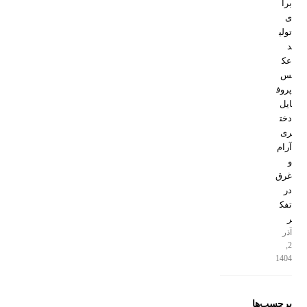
برا
ی
تولی
د
عک
س
پروف
ایل
دخت
ری
آرام
و
غرق
در
تفک
ر
آذر
2,
1404
برچسب‌ها