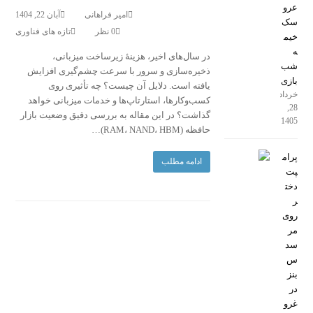
عرو
امیر فراهانی
آبان 22, 1404
سک
0 نظر
تازه های فناوری
خیم
ه
در سال‌های اخیر، هزینهٔ زیرساخت میزبانی،
شب
ذخیره‌سازی و سرور با سرعت چشم‌گیری افزایش
بازی
یافته است. دلایل آن چیست؟ چه تأثیری روی
خرداد
کسب‌وکارها، استارتاپ‌ها و خدمات میزبانی خواهد
28,
گذاشت؟ در این مقاله به بررسی دقیق وضعیت بازار
1405
حافظه (RAM، NAND، HBM)…
پرام
ادامه مطلب
پت
دخت
ر
روی
مر
سد
س
بنز
در
غرو