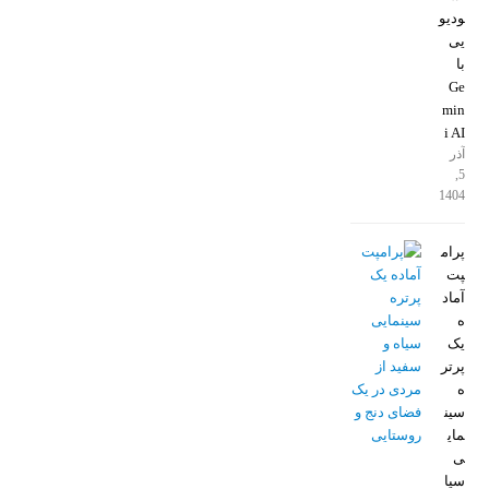
ودیو
یی
با
Ge
min
i AI
آذر
5,
1404
پرام
پت
آماد
ه
یک
پرتر
ه
سین
مای
ی
سیا