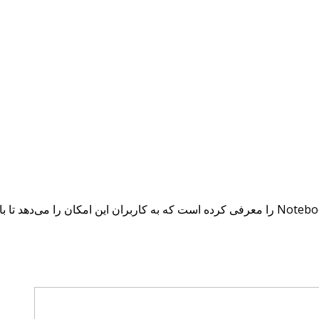
در دنیای رو به رشد فناوری، اخیراً گوگل سیستم جدیدی به نام NotebookLM را معرفی کرده است که