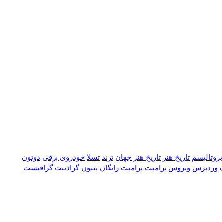
بروتالیسم
تاریخ هنر
تاریخ هنر جهان
ترند
تسلا
خودروی برقی
دوتون
وردپرس
ویروس
پرامپت
پرامپت رایگان
پنتون
گرادینت
گرافیست