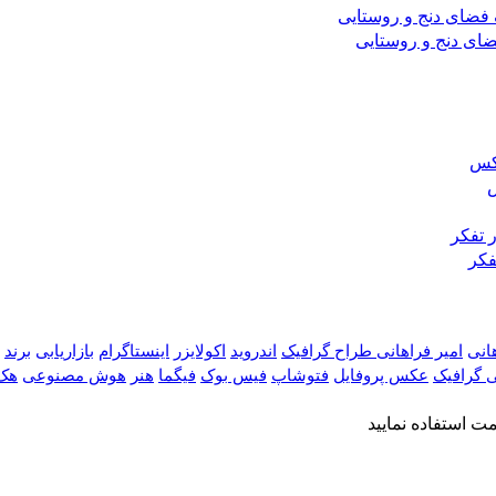
ضای دنج و روستایی
س
فکر
هانی
امیر فراهانی طراح گرافیک
اندروید
اکولایزر
اینستاگرام
بازاریابی
برند
 گرافیک
عکس پروفایل
فتوشاپ
فیس بوک
فیگما
هنر
هوش مصنوعی
هک
 استفاده نمایید