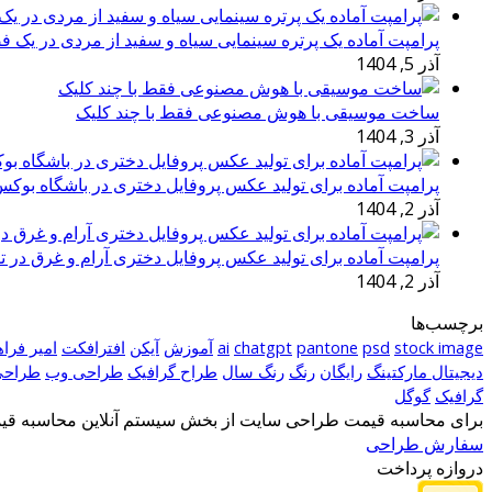
پرامپت آماده یک پرتره سینمایی سیاه و سفید از مردی در یک ف
آذر 5, 1404
ساخت موسیقی با هوش مصنوعی فقط با چند کلیک
آذر 3, 1404
پرامپت آماده برای تولید عکس پروفایل دختری در باشگاه بوک
آذر 2, 1404
پرامپت آماده برای تولید عکس پروفایل دختری آرام و غرق در ت
آذر 2, 1404
برچسب‌ها
stock image
psd
pantone
chatgpt
ai
آموزش
آیکن
افترافکت
امیر فرا
دیجیتال مارکتینگ
رایگان
رنگ
رنگ سال
طراح گرافیک
طراحی وب
طراحی
گرافیک
گوگل
برای محاسبه قیمت طراحی سایت از بخش سیستم آنلاین محاسبه قیمت
سفارش طراحی
دروازه پرداخت