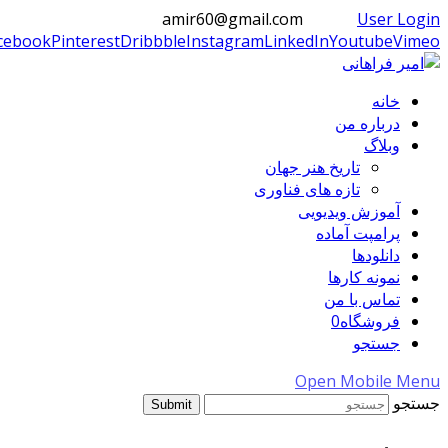
amir60@gmail.com
User Login
cebook
Pinterest
Dribbble
Instagram
LinkedIn
Youtube
Vimeo
خانه
درباره من
وبلاگ
تاریخ هنر جهان
تازه های فناوری
آموزش ویدیویی
پرامپت آماده
دانلودها
نمونه کارها
تماس با من
فروشگاه
0
جستجو
Open Mobile Menu
جستجو
Submit