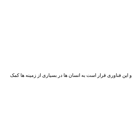
Neu" که متعلق به ایلان ماسک، امروز مجوز مطالعات بر روی انسان را از سازمان FDA دریافت کرده و این فناوری قرار است به انسان ها در بسیاری از زمینه ها کمک