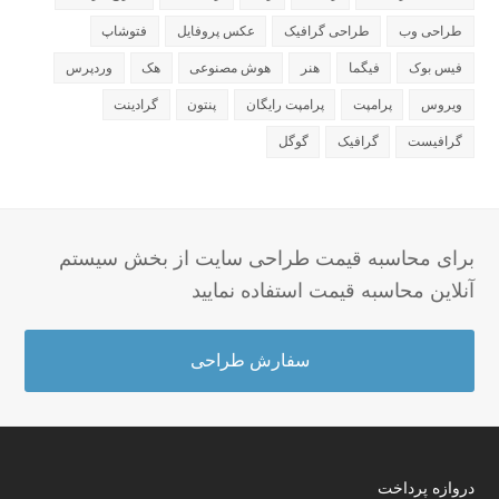
طراحی وب
طراحی گرافیک
عکس پروفایل
فتوشاپ
فیس بوک
فیگما
هنر
هوش مصنوعی
هک
وردپرس
ویروس
پرامپت
پرامپت رایگان
پنتون
گرادینت
گرافیست
گرافیک
گوگل
برای محاسبه قیمت طراحی سایت از بخش سیستم
آنلاین محاسبه قیمت استفاده نمایید
سفارش طراحی
دروازه پرداخت