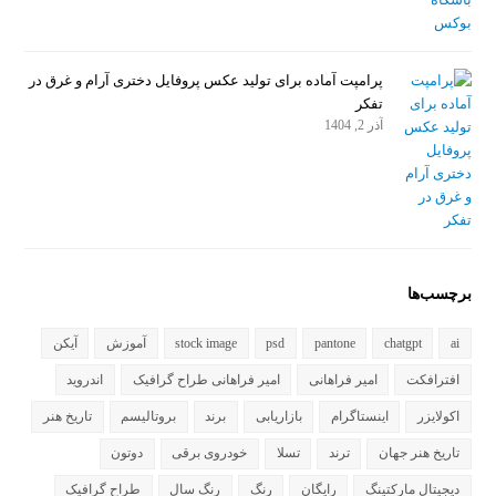
پرامپت آماده برای تولید عکس پروفایل دختری آرام و غرق در
تفکر
آذر 2, 1404
برچسب‌ها
ai
chatgpt
pantone
psd
stock image
آموزش
آیکن
افترافکت
امیر فراهانی
امیر فراهانی طراح گرافیک
اندروید
اکولایزر
اینستاگرام
بازاریابی
برند
بروتالیسم
تاریخ هنر
تاریخ هنر جهان
ترند
تسلا
خودروی برقی
دوتون
دیجیتال مارکتینگ
رایگان
رنگ
رنگ سال
طراح گرافیک