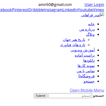
amir60@gmail.com
User Login
cebook
Pinterest
Dribbble
Instagram
LinkedIn
Youtube
Vimeo
خانه
درباره من
وبلاگ
تاریخ هنر جهان
تازه های فناوری
آموزش ویدیویی
پرامپت آماده
دانلودها
نمونه کارها
تماس با من
فروشگاه
0
جستجو
Open Mobile Menu
جستجو
Submit