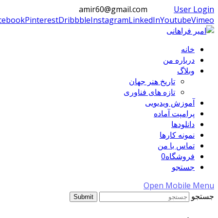
amir60@gmail.com
User Login
cebook
Pinterest
Dribbble
Instagram
LinkedIn
Youtube
Vimeo
خانه
درباره من
وبلاگ
تاریخ هنر جهان
تازه های فناوری
آموزش ویدیویی
پرامپت آماده
دانلودها
نمونه کارها
تماس با من
فروشگاه
0
جستجو
Open Mobile Menu
جستجو
Submit