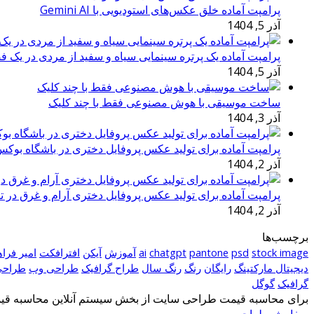
پرامپت آماده خلق عکس‌های استودیویی با Gemini AI
آذر 5, 1404
پرامپت آماده یک پرتره سینمایی سیاه و سفید از مردی در یک ف
آذر 5, 1404
ساخت موسیقی با هوش مصنوعی فقط با چند کلیک
آذر 3, 1404
پرامپت آماده برای تولید عکس پروفایل دختری در باشگاه بوک
آذر 2, 1404
پرامپت آماده برای تولید عکس پروفایل دختری آرام و غرق در ت
آذر 2, 1404
برچسب‌ها
stock image
psd
pantone
chatgpt
ai
آموزش
آیکن
افترافکت
امیر فرا
دیجیتال مارکتینگ
رایگان
رنگ
رنگ سال
طراح گرافیک
طراحی وب
طراحی
گرافیک
گوگل
برای محاسبه قیمت طراحی سایت از بخش سیستم آنلاین محاسبه قیمت
سفارش طراحی