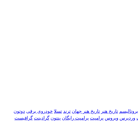
بروتالیسم
تاریخ هنر
تاریخ هنر جهان
ترند
تسلا
خودروی برقی
دوتون
وردپرس
ویروس
پرامپت
پرامپت رایگان
پنتون
گرادینت
گرافیست