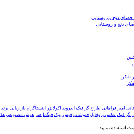
ضای دنج و روستایی
س
فکر
هانی
امیر فراهانی طراح گرافیک
اندروید
اکولایزر
اینستاگرام
بازاریابی
برند
 گرافیک
عکس پروفایل
فتوشاپ
فیس بوک
فیگما
هنر
هوش مصنوعی
هک
 استفاده نمایید