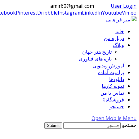
amir60@gmail.com
User Login
cebook
Pinterest
Dribbble
Instagram
LinkedIn
Youtube
Vimeo
خانه
درباره من
وبلاگ
تاریخ هنر جهان
تازه های فناوری
آموزش ویدیویی
پرامپت آماده
دانلودها
نمونه کارها
تماس با من
فروشگاه
0
جستجو
Open Mobile Menu
جستجو
Submit