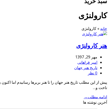
سبد خرید
کارولنژی
خانه
»
کارولنژی
هنر کارولنژی
مهر 29, 1397
امیر فراهانی
تاریخ هنر جهان
0 نظر
پیش از این مطلب تاریخ هنر جهان را تا هنر بربرها رسانیدم اما اکنو
تاخت و…
ادامه مطلب
→
آخرین نوشته ها