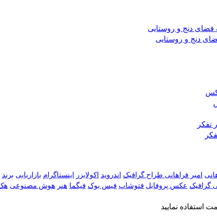
ضای دنج و روستایی
س
فکر
هانی
امیر فراهانی طراح گرافیک
اندروید
اکولایزر
اینستاگرام
بازاریابی
برند
 گرافیک
عکس پروفایل
فتوشاپ
فیس بوک
فیگما
هنر
هوش مصنوعی
هک
 استفاده نمایید