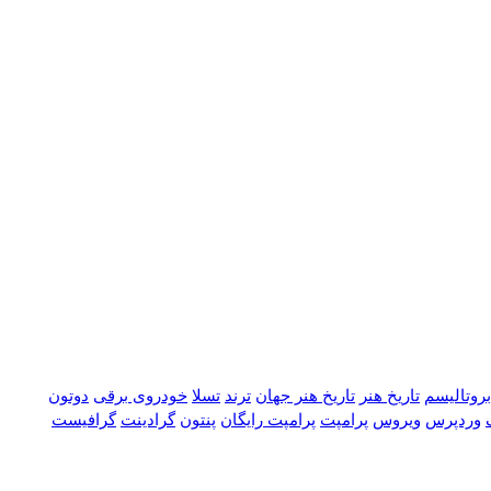
بروتالیسم
تاریخ هنر
تاریخ هنر جهان
ترند
تسلا
خودروی برقی
دوتون
وردپرس
ویروس
پرامپت
پرامپت رایگان
پنتون
گرادینت
گرافیست