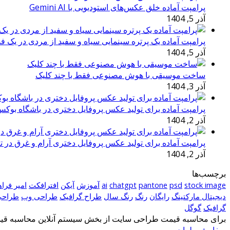
پرامپت آماده خلق عکس‌های استودیویی با Gemini AI
آذر 5, 1404
پرامپت آماده یک پرتره سینمایی سیاه و سفید از مردی در یک ف
آذر 5, 1404
ساخت موسیقی با هوش مصنوعی فقط با چند کلیک
آذر 3, 1404
پرامپت آماده برای تولید عکس پروفایل دختری در باشگاه بوک
آذر 2, 1404
پرامپت آماده برای تولید عکس پروفایل دختری آرام و غرق در ت
آذر 2, 1404
برچسب‌ها
stock image
psd
pantone
chatgpt
ai
آموزش
آیکن
افترافکت
امیر فرا
دیجیتال مارکتینگ
رایگان
رنگ
رنگ سال
طراح گرافیک
طراحی وب
طراحی
گرافیک
گوگل
برای محاسبه قیمت طراحی سایت از بخش سیستم آنلاین محاسبه قیمت
سفارش طراحی