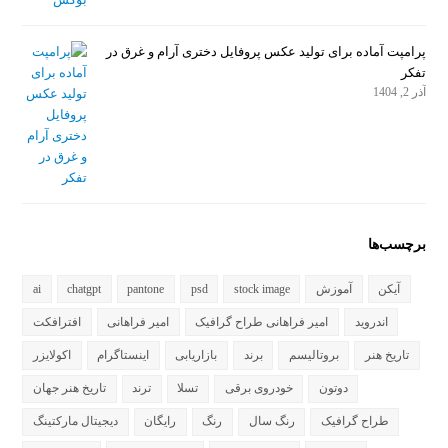
پرامپت آماده برای تولید عکس پروفایل دختری آرام و غرق در
تفکر
آذر 2, 1404
برچسب‌ها
آیکن
آموزش
stock image
psd
pantone
chatgpt
ai
اندروید
امیر فراهانی طراح گرافیک
امیر فراهانی
افترافکت
تاریخ هنر
بروتالیسم
برند
بازاریابی
اینستاگرام
اکولایزر
دوتون
خودروی برقی
تسلا
ترند
تاریخ هنر جهان
طراح گرافیک
رنگ سال
رنگ
رایگان
دیجیتال مارکتینگ