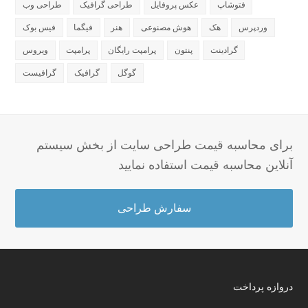
فتوشاپ
عکس پروفایل
طراحی گرافیک
طراحی وب
وردپرس
هک
هوش مصنوعی
هنر
فیگما
فیس بوک
گرادینت
پنتون
پرامپت رایگان
پرامپت
ویروس
گوگل
گرافیک
گرافیست
برای محاسبه قیمت طراحی سایت از بخش سیستم
آنلاین محاسبه قیمت استفاده نمایید
سفارش طراحی
دروازه پرداخت