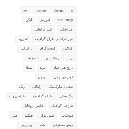
psd
pantone
chatgpt
ai
stock image
آموزش
آیکن
افترافکت
امیر فراهانی
امیر فراهانی طراح گرافیک
اندروید
اکولایزر
اینستاگرام
بازاریابی
برند
بروتالیسم
تاریخ هنر
تاریخ هنر جهان
ترند
تسلا
خودروی برقی
دوتون
دیجیتال مارکتینگ
رایگان
رنگ
رنگ سال
طراح گرافیک
طراحی وب
طراحی گرافیک
عکس پروفایل
فتوشاپ
فیس بوک
فیگما
هنر
هوش مصنوعی
هک
وردپرس