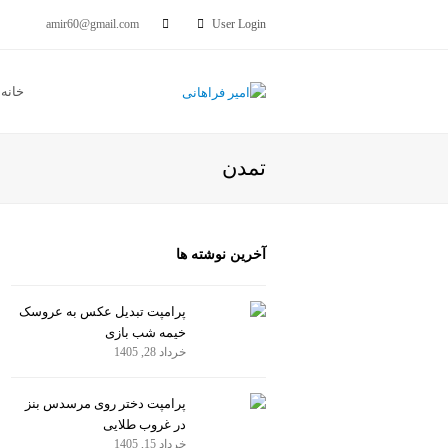
amir60@gmail.com
User Login
خانه
تمدن
آخرین نوشته ها
پرامپت تبدیل عکس به عروسک
خیمه شب بازی
خرداد 28, 1405
پرامپت دختر روی مرسدس بنز
در غروب طلایی
خرداد 15, 1405