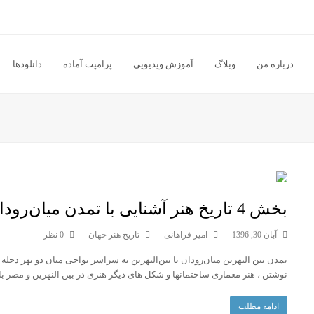
درباره من
وبلاگ
آموزش ویدیویی
پرامپت آماده
دانلودها
بخش 4 تاریخ هنر آشنایی با تمدن میان‌رودان یا بین النهرین
آبان 30, 1396
امیر فراهانی
تاریخ هنر جهان
0 نظر
نوشتن ، هنر معماری ساختمانها و شكل های دیگر هنری در بین النهرین و مصر با
ادامه مطلب