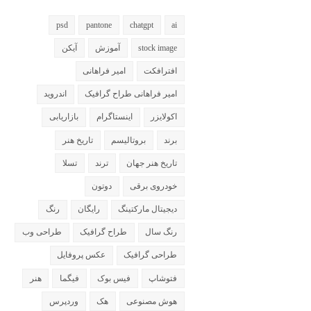
psd
pantone
chatgpt
ai
stock image
آموزش
آیکن
افترافکت
امیر فراهانی
امیر فراهانی طراح گرافیک
اندروید
اکولایزر
اینستاگرام
بازاریابی
برند
بروتالیسم
تاریخ هنر
تاریخ هنر جهان
ترند
تسلا
خودروی برقی
دوتون
دیجیتال مارکتینگ
رایگان
رنگ
رنگ سال
طراح گرافیک
طراحی وب
طراحی گرافیک
عکس پروفایل
فتوشاپ
فیس بوک
فیگما
هنر
هوش مصنوعی
هک
وردپرس