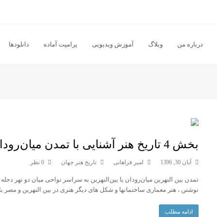
درباره من
وبلاگ
آموزش ویدیویی
پرامپت آماده
دانلودها
بخش 4 تاریخ هنر آشنایی با تمدن میان‌رودان یا بین النهرین
آبان 30, 1396
امیر فراهانی
تاریخ هنر جهان
0 نظر
نوشتن ، هنر معماری ساختمانها و شكل های دیگر هنری در بین النهرین و مصر با
ادامه مطلب