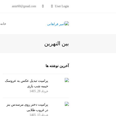
amir60@gmail.com
User Login
خانه
بین النهرین
آخرین نوشته ها
پرامپت تبدیل عکس به عروسک
خیمه شب بازی
خرداد 28, 1405
پرامپت دختر روی مرسدس بنز
در غروب طلایی
خرداد 15, 1405