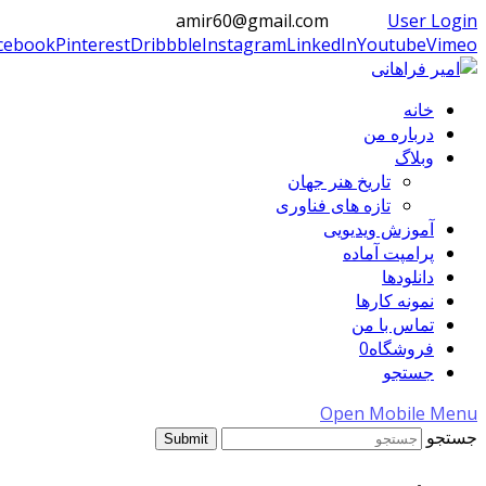
amir60@gmail.com
User Login
cebook
Pinterest
Dribbble
Instagram
LinkedIn
Youtube
Vimeo
خانه
درباره من
وبلاگ
تاریخ هنر جهان
تازه های فناوری
آموزش ویدیویی
پرامپت آماده
دانلودها
نمونه کارها
تماس با من
فروشگاه
0
جستجو
Open Mobile Menu
جستجو
Submit