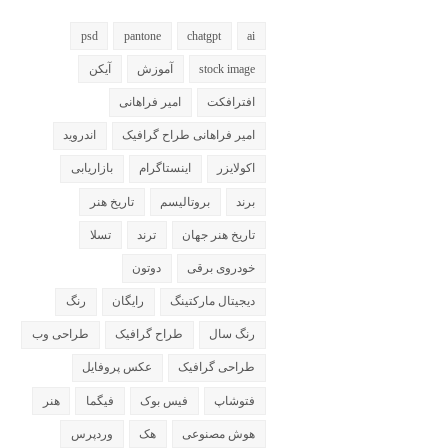
psd
pantone
chatgpt
ai
stock image
آموزش
آیکن
افترافکت
امیر فراهانی
امیر فراهانی طراح گرافیک
اندروید
اکولایزر
اینستاگرام
بازاریابی
برند
بروتالیسم
تاریخ هنر
تاریخ هنر جهان
ترند
تسلا
خودروی برقی
دوتون
دیجیتال مارکتینگ
رایگان
رنگ
رنگ سال
طراح گرافیک
طراحی وب
طراحی گرافیک
عکس پروفایل
فتوشاپ
فیس بوک
فیگما
هنر
هوش مصنوعی
هک
وردپرس