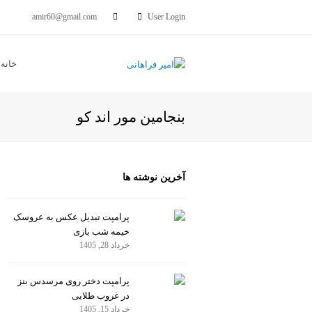
amir60@gmail.com
User Login
خانه
بنجامین مور اند کو
آخرین نوشته ها
پرامپت تبدیل عکس به عروسک
خیمه شب بازی
خرداد 28, 1405
پرامپت دختر روی مرسدس بنز
در غروب طلایی
خرداد 15, 1405