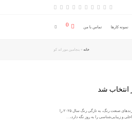
آدرس
خبر
Vimeo
Youtube
LinkedIn
Instagram
Dribbble
Pinterest
Facebook
Twitter
ایمیل
خوان
0
نمونه کارها
تماس با من
خانه
»
بنجامین مور اند کو
شرکت بنجامین مور Benjamin Moore ، یکی از معتبرترین و شناخته‌شده‌ترین برندهای صنعت رنگ، به تازگی رنگ سال ۲۰۲۵ را
ی و زیبایی‌شناسی را به روز نگه دارد،…