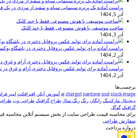
پرامپت آماده یک پرتره سینمایی سیاه و سفید از مردی در یک ف
آذر 5, 1404
ساخت موسیقی با هوش مصنوعی فقط با چند کلیک
آذر 3, 1404
پرامپت آماده برای تولید عکس پروفایل دختری در باشگاه بوک
آذر 2, 1404
پرامپت آماده برای تولید عکس پروفایل دختری آرام و غرق در ت
آذر 2, 1404
برچسب‌ها
stock image
psd
pantone
chatgpt
ai
آموزش
آیکن
افترافکت
امیر فرا
دیجیتال مارکتینگ
رایگان
رنگ
رنگ سال
طراح گرافیک
طراحی وب
طراحی
گرافیک
گوگل
برای محاسبه قیمت طراحی سایت از بخش سیستم آنلاین محاسبه قیمت
سفارش طراحی
دروازه پرداخت