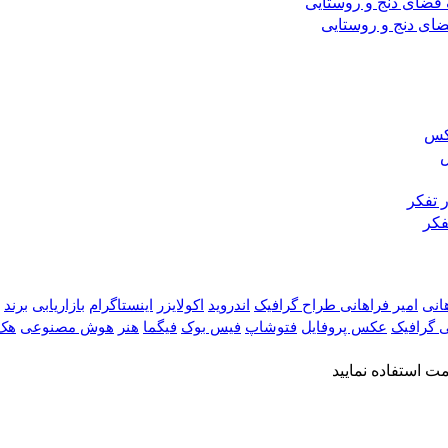
ضای دنج و روستایی
س
فکر
هانی
امیر فراهانی طراح گرافیک
اندروید
اکولایزر
اینستاگرام
بازاریابی
برند
 گرافیک
عکس پروفایل
فتوشاپ
فیس بوک
فیگما
هنر
هوش مصنوعی
هک
 استفاده نمایید