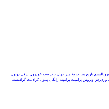
بروتالیسم
تاریخ هنر
تاریخ هنر جهان
ترند
تسلا
خودروی برقی
دوتون
وردپرس
ویروس
پرامپت
پرامپت رایگان
پنتون
گرادینت
گرافیست