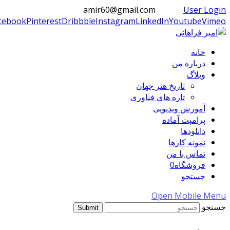
amir60@gmail.com
User Login
cebook
Pinterest
Dribbble
Instagram
LinkedIn
Youtube
Vimeo
خانه
درباره من
وبلاگ
تاریخ هنر جهان
تازه های فناوری
آموزش ویدیویی
پرامپت آماده
دانلودها
نمونه کارها
تماس با من
فروشگاه
0
جستجو
Open Mobile Menu
جستجو
Submit