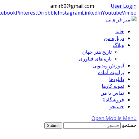
amir60@gmail.com
User Login
cebook
Pinterest
Dribbble
Instagram
LinkedIn
Youtube
Vimeo
خانه
درباره من
وبلاگ
تاریخ هنر جهان
تازه های فناوری
آموزش ویدیویی
پرامپت آماده
دانلودها
نمونه کارها
تماس با من
فروشگاه
0
جستجو
Open Mobile Menu
جستجو
Submit