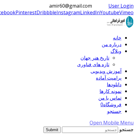
amir60@gmail.com
User Login
cebook
Pinterest
Dribbble
Instagram
LinkedIn
Youtube
Vimeo
خانه
درباره من
وبلاگ
تاریخ هنر جهان
تازه های فناوری
آموزش ویدیویی
پرامپت آماده
دانلودها
نمونه کارها
تماس با من
فروشگاه
0
جستجو
Open Mobile Menu
جستجو
Submit