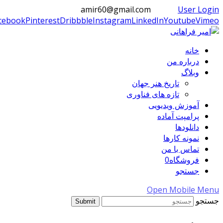
amir60@gmail.com
User Login
cebook
Pinterest
Dribbble
Instagram
LinkedIn
Youtube
Vimeo
خانه
درباره من
وبلاگ
تاریخ هنر جهان
تازه های فناوری
آموزش ویدیویی
پرامپت آماده
دانلودها
نمونه کارها
تماس با من
فروشگاه
0
جستجو
Open Mobile Menu
جستجو
Submit