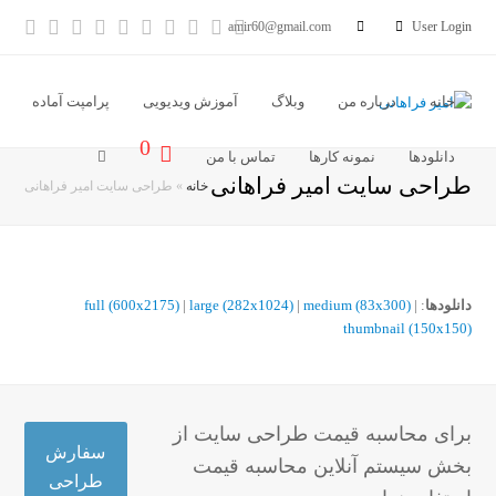
آدرس
خبر
Vimeo
Youtube
LinkedIn
Instagram
Dribbble
Pinterest
cebook
tter
amir60@gmail.com
User Login
ایمیل
خوان
خانه
درباره من
وبلاگ
آموزش ویدیویی
پرامپت آماده
0
دانلودها
نمونه کارها
تماس با من
طراحی سایت امیر فراهانی
خانه
»
طراحی سایت امیر فراهانی
دانلودها
:
|
medium (83x300)
|
large (282x1024)
|
full (600x2175)
thumbnail (150x150)
برای محاسبه قیمت طراحی سایت از
سفارش
بخش سیستم آنلاین محاسبه قیمت
طراحی