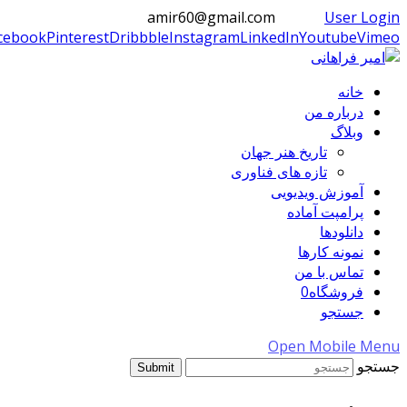
amir60@gmail.com
User Login
cebook
Pinterest
Dribbble
Instagram
LinkedIn
Youtube
Vimeo
خانه
درباره من
وبلاگ
تاریخ هنر جهان
تازه های فناوری
آموزش ویدیویی
پرامپت آماده
دانلودها
نمونه کارها
تماس با من
فروشگاه
0
جستجو
Open Mobile Menu
جستجو
Submit