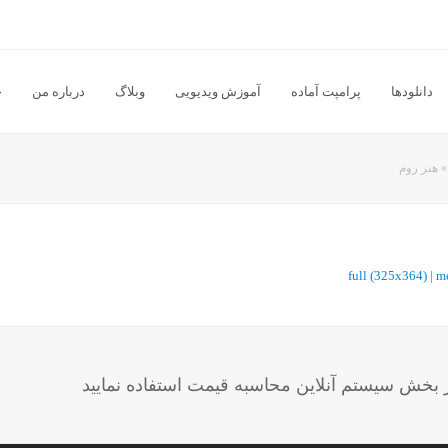
دانلودها
پرامپت آماده
آموزش ویدیویی
وبلاگ
درباره من
خ
هنر روم
full (325x364)
|
m
خش سیستم آنلاین محاسبه قیمت استفاده نمایید