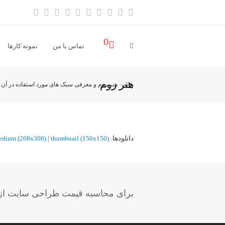
آدرس
خبر
Vimeo
Youtube
LinkedIn
Instagram
Dribbble
Pinterest
Facebook
Twitter
ایمیل
خوان
0
تماس با من
نمونه کارها
هنر روم
خانه
»
هنر روم و معرفی سبک های مورد استفاده در آن
»
دانلودها
:
thumbnail (150x150)
|
edium (268x300)
برای محاسبه قیمت طراحی سایت از ب