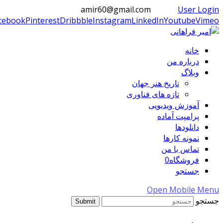
amir60@gmail.com
User Login
cebook
Pinterest
Dribbble
Instagram
LinkedIn
Youtube
Vimeo
خانه
درباره من
وبلاگ
تاریخ هنر جهان
تازه های فناوری
آموزش ویدیویی
پرامپت آماده
دانلودها
نمونه کارها
تماس با من
فروشگاه
0
جستجو
Open Mobile Menu
جستجو
Submit