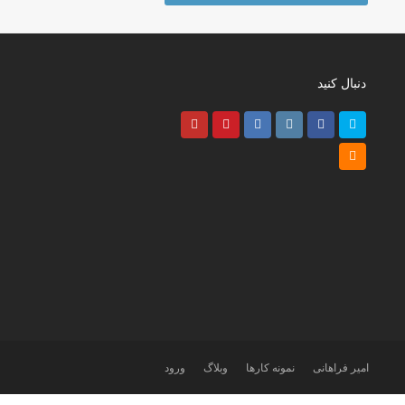
دنبال کنید
Youtube
Pinterest
LinkedIn
Instagram
Facebook
Twitter
RSS
امیر فراهانی
نمونه کارها
وبلاگ
ورود