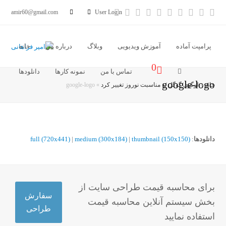
آدرس
خبر
Vimeo
Youtube
LinkedIn
Instagram
Dribbble
Pinterest
Facebook
Twitter
amir60@gmail.com
User Login
ایمیل
خوان
پرامپت آماده
آموزش ویدیویی
وبلاگ
درباره من
خانه
0
تماس با من
نمونه کارها
دانلودها
google-logo
خانه
»
لوگوی گوگل به مناسبت نوروز تغییر کرد
»
google-logo
دانلودها
:
thumbnail (150x150)
|
medium (300x184)
|
full (720x441)
برای محاسبه قیمت طراحی سایت از
سفارش
بخش سیستم آنلاین محاسبه قیمت
طراحی
استفاده نمایید