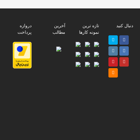
دنبال کنید
تازه ترین
آخرین
دروازه
نمونه کارها
مطالب
پرداخت
Twitter
Facebook
پ
Instagram
LinkedIn
ر
Pinterest
Youtube
ا
م
RSS
پ
ت
ت
ب
د
ی
ل
ع
ک
س