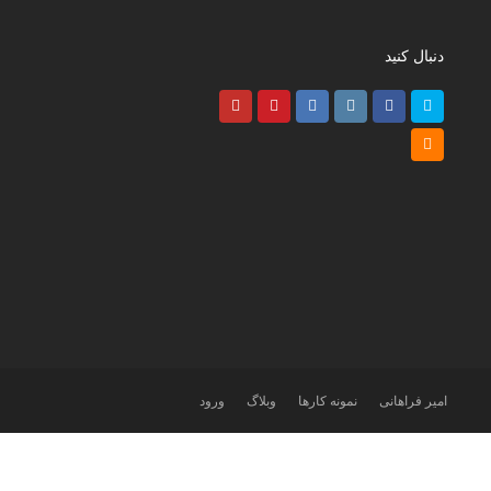
دنبال کنید
Youtube
Pinterest
LinkedIn
Instagram
Facebook
Twitter
RSS
امیر فراهانی
نمونه کارها
وبلاگ
ورود