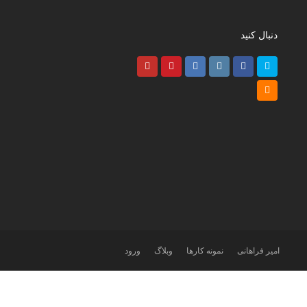
دنبال کنید
Youtube
Pinterest
LinkedIn
Instagram
Facebook
Twitter
RSS
امیر فراهانی
نمونه کارها
وبلاگ
ورود