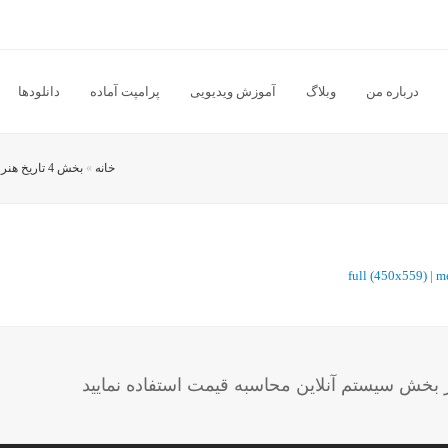
درباره من
وبلاگ
آموزش ویدیویی
پرامپت آماده
دانلودها
خانه
»
بخش 4 تاریخ هنر آشنایی با تمدن میان‌رودان یا بین النهرین
full (450x559)
|
m
خش سیستم آنلاین محاسبه قیمت استفاده نمایید