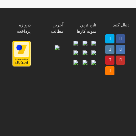
دنبال کنید
تازه ترین
آخرین
دروازه
نمونه کارها
مطالب
پرداخت
Twitter
Facebook
پ
Instagram
LinkedIn
ر
Pinterest
Youtube
ا
م
RSS
پ
ت
ت
ب
د
ی
ل
ع
ک
س