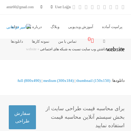
آدرس
خبر
Vimeo
Youtube
LinkedIn
Instagram
Dribbble
Pinterest
Facebook
Twitter
amir60@gmail.com
User Login
ایمیل
خوان
پرامپت آماده
آموزش ویدیویی
وبلاگ
درباره من
خانه
0
تماس با من
نمونه کارها
دانلودها
website
خانه
»
برتری داشتن وب سایت نسبت به شبکه های اجتماعی
»
website
دانلودها
:
thumbnail (150x150)
|
medium (300x184)
|
full (800x490)
برای محاسبه قیمت طراحی سایت از
سفارش
بخش سیستم آنلاین محاسبه قیمت
طراحی
استفاده نمایید