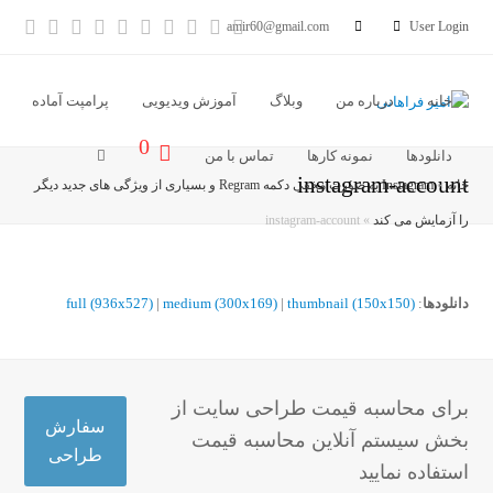
آدرس
خبر
Vimeo
Youtube
LinkedIn
Instagram
Dribbble
Pinterest
cebook
tter
amir60@gmail.com
User Login
ایمیل
خوان
خانه
درباره من
وبلاگ
آموزش ویدیویی
پرامپت آماده
0
دانلودها
نمونه کارها
تماس با من
instagram-account
خانه
»
Instagram به صورت مخفی دکمه Regram و بسیاری از ویژگی های جدید دیگر
را آزمایش می کند
»
instagram-account
دانلودها
:
thumbnail (150x150)
|
medium (300x169)
|
full (936x527)
برای محاسبه قیمت طراحی سایت از
سفارش
بخش سیستم آنلاین محاسبه قیمت
طراحی
استفاده نمایید