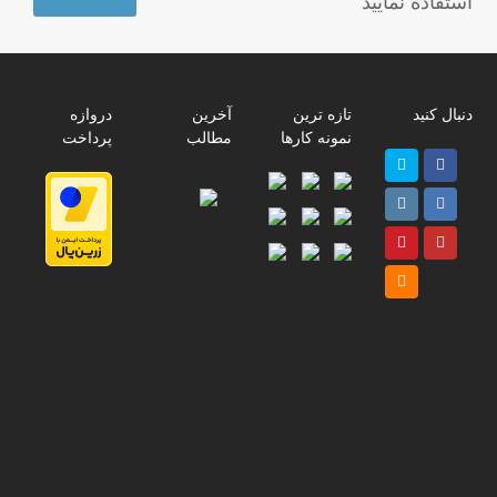
استفاده نمایید
دنبال کنید
تازه ترین
آخرین
دروازه
نمونه کارها
مطالب
پرداخت
Twitter
Facebook
پ
Instagram
LinkedIn
ر
Pinterest
Youtube
ا
م
RSS
پ
ت
ت
ب
د
ی
ل
ع
ک