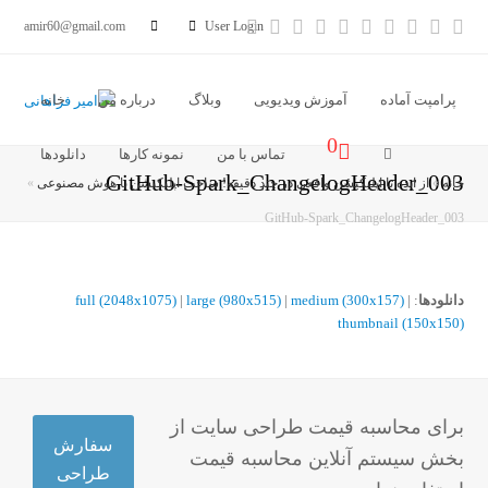
آدرس
خبر
Vimeo
Youtube
LinkedIn
Instagram
Dribbble
Pinterest
Facebook
Twitter
amir60@gmail.com
User Login
ایمیل
خوان
پرامپت آماده
آموزش ویدیویی
وبلاگ
درباره من
خانه
0
تماس با من
نمونه کارها
دانلودها
GitHub-Spark_ChangelogHeader_003
خانه
»
از ایده تا اپلیکیشن واقعی در چند دقیقه! ساخت اپلیکیشن با هوش مصنوعی
»
GitHub-Spark_ChangelogHeader_003
دانلودها
:
|
medium (300x157)
|
large (980x515)
|
full (2048x1075)
thumbnail (150x150)
برای محاسبه قیمت طراحی سایت از
سفارش
بخش سیستم آنلاین محاسبه قیمت
طراحی